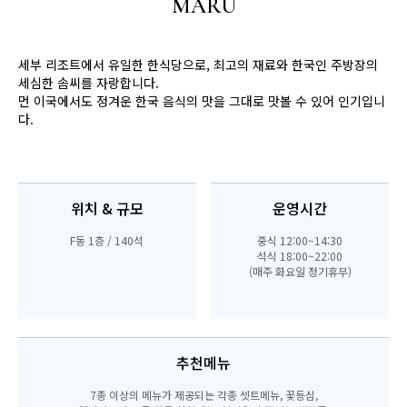
MARU
세부 리조트에서 유일한 한식당으로, 최고의 재료와 한국인 주방장의
세심한 솜씨를 자랑합니다.
먼 이국에서도 정겨운 한국 음식의 맛을 그대로 맛볼 수 있어 인기입니
다.
위치 & 규모
운영시간
F동 1층 / 140석
중식 12:00~14:30
석식 18:00~22:00
(매주 화요일 정기휴무)
추천메뉴
7종 이상의 메뉴가 제공되는 각종 셋트메뉴, 꽃등심,