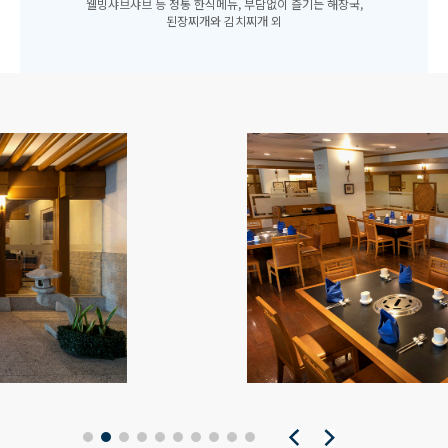
웰빙샤브샤브 등 정통 한식메뉴, 부담없이 즐기는 해장국,
된장찌개와 김치찌개 외